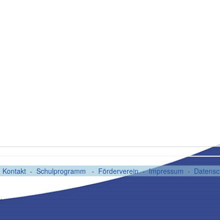
-
Kontakt
-
Schulprogramm
-
Förderverein
-
Impressum
-
Datensc
l