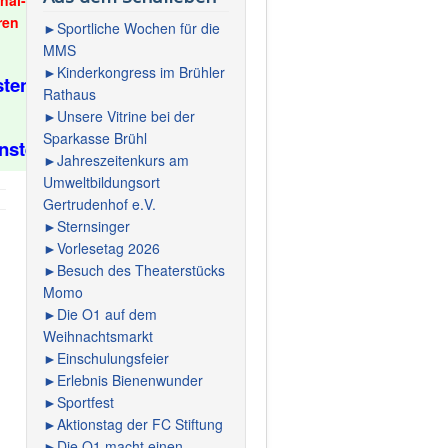
nal-Poolmodell ab
ren
►Sportliche Wochen für die
MMS
►Kinderkongress im Brühler
stenz
Rathaus
►Unsere Vitrine bei der
Sparkasse Brühl
nsteiger*innen)
►Jahreszeitenkurs am
Umweltbildungsort
Gertrudenhof e.V.
►Sternsinger
►Vorlesetag 2026
►Besuch des Theaterstücks
Momo
►Die O1 auf dem
Weihnachtsmarkt
►Einschulungsfeier
►Erlebnis Bienenwunder
►Sportfest
►Aktionstag der FC Stiftung
►Die O1 macht einen