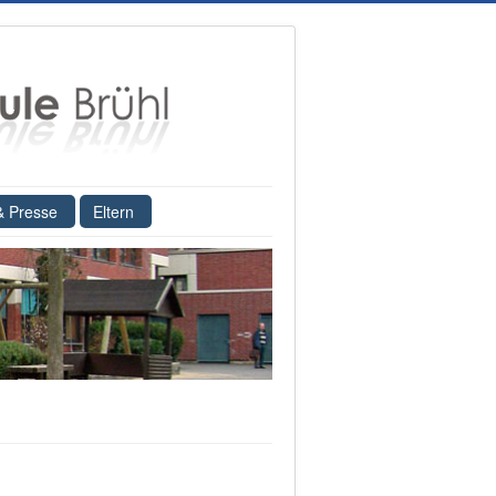
& Presse
Eltern