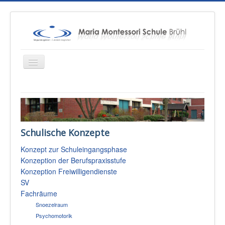
Startseite
Über uns
Schulische Konzepte
Unterricht
Konzept zur Schuleingangsphase
Konzepte
Konzeption der Berufspraxisstufe
Therapien
Konzeption Freiwilligendienste
SV
Schulsozialarbeit
Fachräume
Sponsoren & Presse
Snoezelraum
Psychomotorik
Eltern