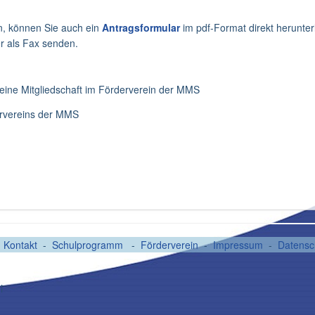
n, können Sie auch ein
Antragsformular
im pdf-Format direkt herunte
r als Fax senden.
 eine Mitgliedschaft im Förderverein der MMS
rvereins der MMS
-
Kontakt
-
Schulprogramm
-
Förderverein
-
Impressum
-
Datensc
l