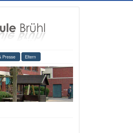
& Presse
Eltern