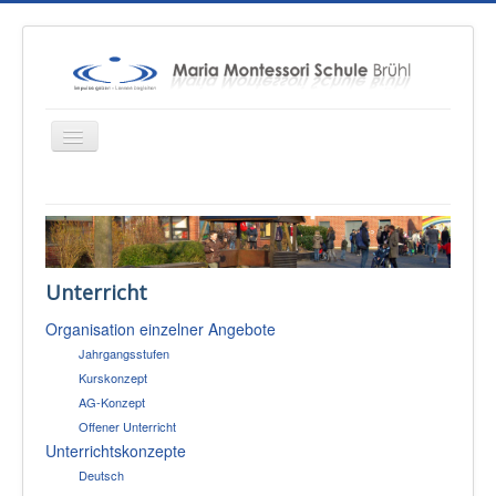
Startseite
Über uns
Unterricht
Unterricht
Organisation einzelner Angebote
Konzepte
Jahrgangsstufen
Therapien
Kurskonzept
AG-Konzept
Schulsozialarbeit
Offener Unterricht
Sponsoren & Presse
Unterrichtskonzepte
Deutsch
Eltern