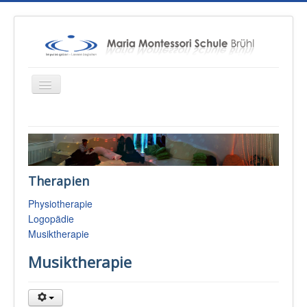
Startseite
Über uns
Therapien
Unterricht
Physiotherapie
Konzepte
Logopädie
Therapien
Musiktherapie
Schulsozialarbeit
Musiktherapie
Sponsoren & Presse
Eltern