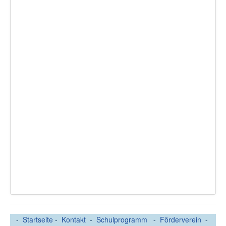
-
Startseite
-
Kontakt
-
Schulprogramm
-
Förderverein
-