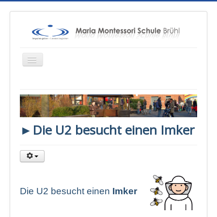
Startseite
Über uns
►Die U2 besucht einen Imker
Unterricht
Konzepte
Therapien
Schulsozialarbeit
Die U2 besucht einen
Imker
Sponsoren & Presse
Eltern