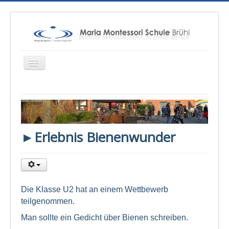
Startseite
Über uns
►Erlebnis Bienenwunder
Unterricht
Konzepte
Therapien
Schulsozialarbeit
Die Klasse U2 hat an einem Wettbewerb
teilgenommen.
Sponsoren & Presse
Man sollte ein Gedicht über Bienen schreiben.
Eltern