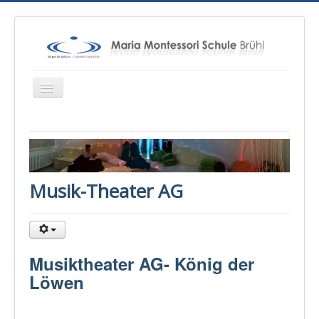
Startseite
Über uns
Musik-Theater AG
Unterricht
Konzepte
Therapien
Musiktheater AG- König der
Schulsozialarbeit
Löwen
Sponsoren & Presse
Eltern