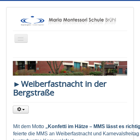
Startseite
Über uns
►Weiberfastnacht in der
Unterricht
Bergstraße
Konzepte
Therapien
Schulsozialarbeit
Sponsoren & Presse
Mit dem Motto
„Konfetti im Hätze – MMS lässt es richtig
feierte die MMS an Weiberfastnacht und Karnevalsfreitag
Eltern