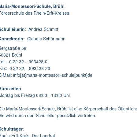
Maria-Montessori-Schule, Brühl
Förderschule des Rhein-Erft-Kreises
Schulleiterin
: Andrea Schmitt
Konrektorin:
Claudia Schürmann
Bergstraße 58
50321 Brühl
Tel.: 0 22 32 – 993428-0
Fax: 0 22 32 – 993428-20
E-Mail: info[at]maria-montessori-schule[punkt]de
Bürozeiten
:
Montag bis Freitag 08:00 - 13:00 Uhr
Die Maria-Montessori-Schule, Brühl ist eine Körperschaft des Öffentlic
Sie wird durch den Schulleiter gesetzlich vertreten.
Schulträger
:
Rhein-Erft-Kreis, Der Landrat