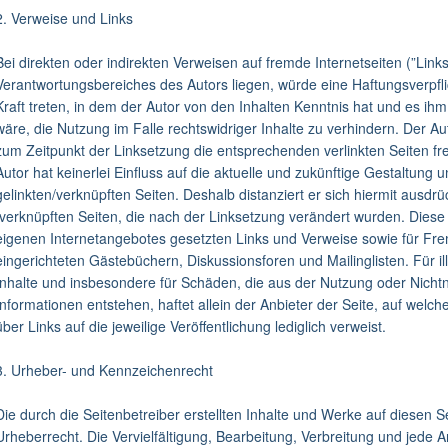
2. Verweise und Links
Bei direkten oder indirekten Verweisen auf fremde Internetseiten (”Link
Verantwortungsbereiches des Autors liegen, würde eine Haftungsverpflic
Kraft treten, in dem der Autor von den Inhalten Kenntnis hat und es i
wäre, die Nutzung im Falle rechtswidriger Inhalte zu verhindern. Der Au
zum Zeitpunkt der Linksetzung die entsprechenden verlinkten Seiten fre
Autor hat keinerlei Einfluss auf die aktuelle und zukünftige Gestaltung u
gelinkten/verknüpften Seiten. Deshalb distanziert er sich hiermit ausdrüc
/verknüpften Seiten, die nach der Linksetzung verändert wurden. Diese Fe
eigenen Internetangebotes gesetzten Links und Verweise sowie für Fre
eingerichteten Gästebüchern, Diskussionsforen und Mailinglisten. Für ill
Inhalte und insbesondere für Schäden, die aus der Nutzung oder Nicht
Informationen entstehen, haftet allein der Anbieter der Seite, auf welch
über Links auf die jeweilige Veröffentlichung lediglich verweist.
3. Urheber- und Kennzeichenrecht
Die durch die Seitenbetreiber erstellten Inhalte und Werke auf diesen 
Urheberrecht. Die Vervielfältigung, Bearbeitung, Verbreitung und jede 