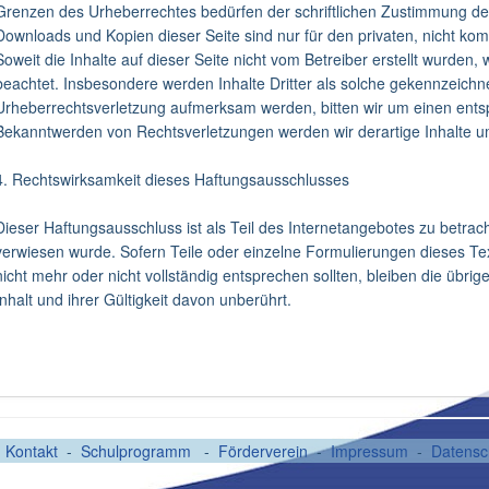
Grenzen des Urheberrechtes bedürfen der schriftlichen Zustimmung des 
Downloads und Kopien dieser Seite sind nur für den privaten, nicht ko
Soweit die Inhalte auf dieser Seite nicht vom Betreiber erstellt wurden,
beachtet. Insbesondere werden Inhalte Dritter als solche gekennzeichne
Urheberrechtsverletzung aufmerksam werden, bitten wir um einen ents
Bekanntwerden von Rechtsverletzungen werden wir derartige Inhalte 
4. Rechtswirksamkeit dieses Haftungsausschlusses
Dieser Haftungsausschluss ist als Teil des Internetangebotes zu betrac
verwiesen wurde. Sofern Teile oder einzelne Formulierungen dieses Tex
nicht mehr oder nicht vollständig entsprechen sollten, bleiben die übri
Inhalt und ihrer Gültigkeit davon unberührt.
-
Kontakt
-
Schulprogramm
-
Förderverein
-
Impressum
-
Datensc