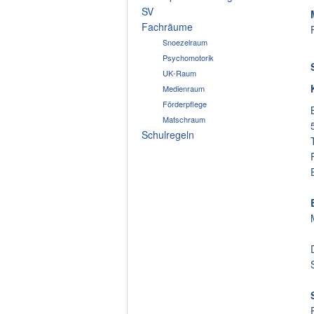
SV
Fachräume
Snoezelraum
Psychomotorik
UK-Raum
Medienraum
Förderpflege
Matschraum
Schulregeln