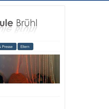
& Presse
Eltern