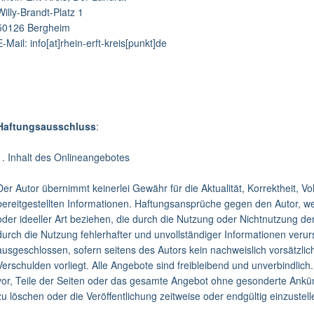
Willy-Brandt-Platz 1
50126 Bergheim
E-Mail: info[at]rhein-erft-kreis[punkt]de
Haftungsausschluss
:
1. Inhalt des Onlineangebotes
Der Autor übernimmt keinerlei Gewähr für die Aktualität, Korrektheit, Vol
bereitgestellten Informationen. Haftungsansprüche gegen den Autor, we
oder ideeller Art beziehen, die durch die Nutzung oder Nichtnutzung d
durch die Nutzung fehlerhafter und unvollständiger Informationen verur
ausgeschlossen, sofern seitens des Autors kein nachweislich vorsätzlic
Verschulden vorliegt. Alle Angebote sind freibleibend und unverbindlich.
vor, Teile der Seiten oder das gesamte Angebot ohne gesonderte Ankü
zu löschen oder die Veröffentlichung zeitweise oder endgültig einzustell