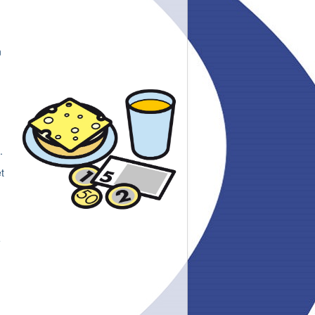
n
.
t
e