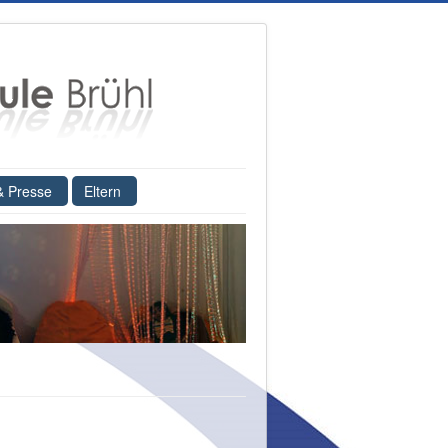
& Presse
Eltern