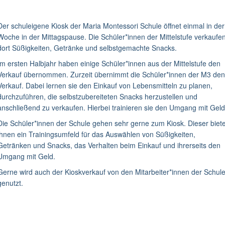
Der schuleigene Kiosk der Maria Montessori Schule öffnet einmal in der
Woche in der Mittagspause. Die Schüler*innen der Mittelstufe verkaufe
dort Süßigkeiten, Getränke und selbstgemachte Snacks.
Im ersten Halbjahr haben einige Schüler*innen aus der Mittelstufe den
Verkauf übernommen. Zurzeit übernimmt die Schüler*innen der M3 den
Verkauf. Dabei lernen sie den Einkauf von Lebensmitteln zu planen,
durchzuführen, die selbstzubereiteten Snacks herzustellen und
anschließend zu verkaufen. Hierbei trainieren sie den Umgang mit Geld
Die Schüler*innen der Schule gehen sehr gerne zum Kiosk. Dieser biete
ihnen ein Trainingsumfeld für das Auswählen von Süßigkeiten,
Getränken und Snacks, das Verhalten beim Einkauf und ihrerseits den
Umgang mit Geld.
Gerne wird auch der Kioskverkauf von den Mitarbeiter*innen der Schul
genutzt.