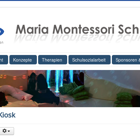
ht
Konzepte
Therapien
Schulsozialarbeit
Sponsoren 
Kiosk