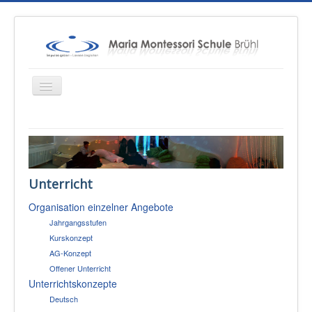
Startseite
Über uns
Unterricht
Unterricht
Organisation einzelner Angebote
Konzepte
Jahrgangsstufen
Therapien
Kurskonzept
AG-Konzept
Schulsozialarbeit
Offener Unterricht
Sponsoren & Presse
Unterrichtskonzepte
Deutsch
Eltern