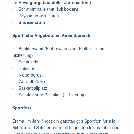
für
Bewegungsbaustelle
,
Judomatten
,)
• Schwimmhalle (mit
Hubboden
)
• Psychomotorik-Raum
•
Snoezelraum
Sportliche Angebote im Außenbereich
• Boulderwand (Kletterwand zum Klettern ohne
Sicherung)
• Schaukeln
• Rutsche
• Klettergerüst
• Wackelbrücke
• Basketballplatz
• Schuleigener Bolzplatz (in Planung)
Sportfest
Einmal im Jahr findet ein ganztägiges Sportfest für alle
Schüler und Schülerinnen mit folgenden leichtathletischen
Disziplinen auf dem Sportplatz in Brühl-Heide statt: