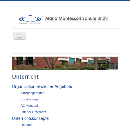
Startseite
Über uns
Unterricht
Unterricht
Organisation einzelner Angebote
Konzepte
Jahrgangsstufen
Therapien
Kurskonzept
AG-Konzept
Schulsozialarbeit
Offener Unterricht
Sponsoren & Presse
Unterrichtskonzepte
Deutsch
Eltern