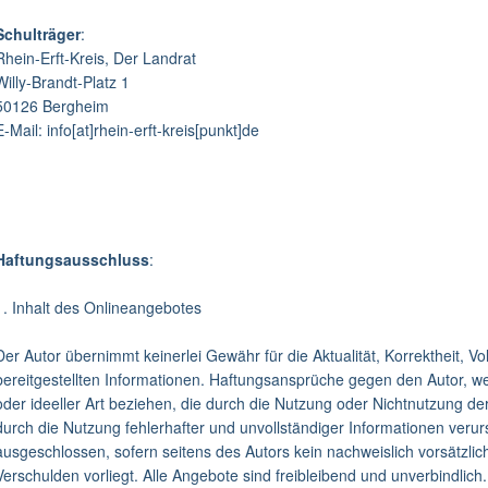
Schulträger
:
Rhein-Erft-Kreis, Der Landrat
Willy-Brandt-Platz 1
50126 Bergheim
E-Mail: info[at]rhein-erft-kreis[punkt]de
Haftungsausschluss
:
1. Inhalt des Onlineangebotes
Der Autor übernimmt keinerlei Gewähr für die Aktualität, Korrektheit, Vol
bereitgestellten Informationen. Haftungsansprüche gegen den Autor, we
oder ideeller Art beziehen, die durch die Nutzung oder Nichtnutzung d
durch die Nutzung fehlerhafter und unvollständiger Informationen verur
ausgeschlossen, sofern seitens des Autors kein nachweislich vorsätzlic
Verschulden vorliegt. Alle Angebote sind freibleibend und unverbindlich.