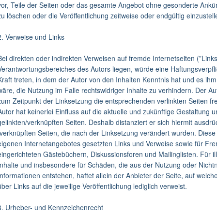
vor, Teile der Seiten oder das gesamte Angebot ohne gesonderte Ankü
zu löschen oder die Veröffentlichung zeitweise oder endgültig einzustell
2. Verweise und Links
Bei direkten oder indirekten Verweisen auf fremde Internetseiten (”Link
Verantwortungsbereiches des Autors liegen, würde eine Haftungsverpflic
Kraft treten, in dem der Autor von den Inhalten Kenntnis hat und es i
wäre, die Nutzung im Falle rechtswidriger Inhalte zu verhindern. Der Au
zum Zeitpunkt der Linksetzung die entsprechenden verlinkten Seiten fre
Autor hat keinerlei Einfluss auf die aktuelle und zukünftige Gestaltung u
gelinkten/verknüpften Seiten. Deshalb distanziert er sich hiermit ausdrüc
/verknüpften Seiten, die nach der Linksetzung verändert wurden. Diese Fe
eigenen Internetangebotes gesetzten Links und Verweise sowie für Fre
eingerichteten Gästebüchern, Diskussionsforen und Mailinglisten. Für ill
Inhalte und insbesondere für Schäden, die aus der Nutzung oder Nicht
Informationen entstehen, haftet allein der Anbieter der Seite, auf welch
über Links auf die jeweilige Veröffentlichung lediglich verweist.
3. Urheber- und Kennzeichenrecht