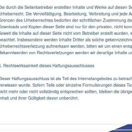
Die durch die Seitenbetreiber erstellten Inhalte und Werke auf diesen 
Urheberrecht. Die Vervielfältigung, Bearbeitung, Verbreitung und jede 
Grenzen des Urheberrechtes bedürfen der schriftlichen Zustimmung des 
Downloads und Kopien dieser Seite sind nur für den privaten, nicht ko
Soweit die Inhalte auf dieser Seite nicht vom Betreiber erstellt wurden,
beachtet. Insbesondere werden Inhalte Dritter als solche gekennzeichne
Urheberrechtsverletzung aufmerksam werden, bitten wir um einen ents
Bekanntwerden von Rechtsverletzungen werden wir derartige Inhalte 
4. Rechtswirksamkeit dieses Haftungsausschlusses
Dieser Haftungsausschluss ist als Teil des Internetangebotes zu betrac
verwiesen wurde. Sofern Teile oder einzelne Formulierungen dieses Tex
nicht mehr oder nicht vollständig entsprechen sollten, bleiben die übri
Inhalt und ihrer Gültigkeit davon unberührt.