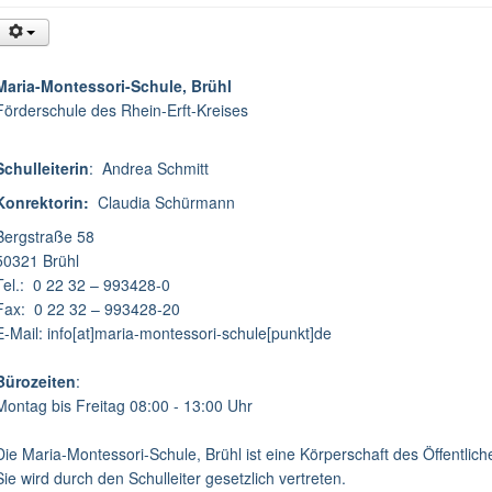
Maria-Montessori-Schule, Brühl
Förderschule des Rhein-Erft-Kreises
Schulleiterin
: Andrea Schmitt
Konrektorin:
Claudia Schürmann
Bergstraße 58
50321 Brühl
Tel.: 0 22 32 – 993428-0
Fax: 0 22 32 – 993428-20
E-Mail: info[at]maria-montessori-schule[punkt]de
Bürozeiten
:
Montag bis Freitag 08:00 - 13:00 Uhr
Die Maria-Montessori-Schule, Brühl ist eine Körperschaft des Öffentlic
Sie wird durch den Schulleiter gesetzlich vertreten.