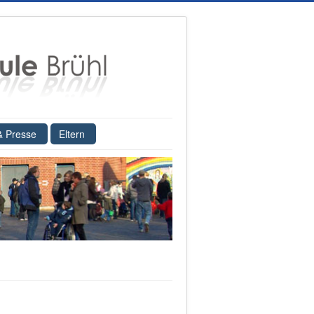
& Presse
Eltern