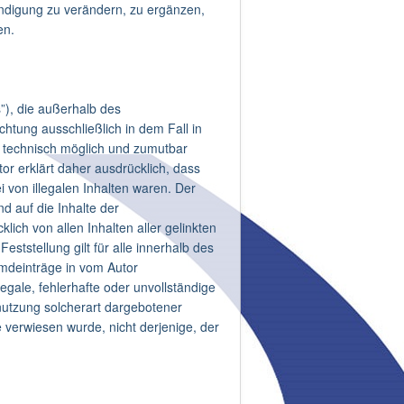
ndigung zu verändern, zu ergänzen,
en.
s”), die außerhalb des
htung ausschließlich in dem Fall in
hm technisch möglich und zumutbar
tor erklärt daher ausdrücklich, dass
i von illegalen Inhalten waren. Der
nd auf die Inhalte der
klich von allen Inhalten aller gelinkten
ststellung gilt für alle innerhalb des
mdeinträge in vom Autor
egale, fehlerhafte oder unvollständige
nutzung solcherart dargebotener
e verwiesen wurde, nicht derjenige, der